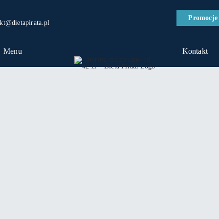
Promocje
kt@dietapirata.pl
Menu
Kontakt