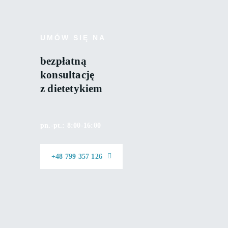
UMÓW SIĘ NA
bezpłatną
konsultację
z dietetykiem
pn.-pt.: 8:00-16:00
+48 799 357 126