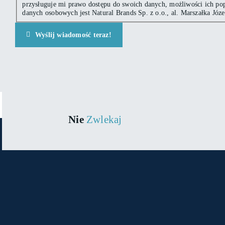
przysługuje mi prawo dostępu do swoich danych, możliwości ich pop
danych osobowych jest Natural Brands Sp. z o.o., al. Marszałka Józ
Wyślij wiadomość teraz!
Nie
Zwlekaj